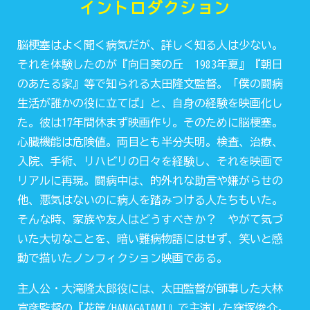
イントロダクション
脳梗塞はよく聞く病気だが、詳しく知る人は少ない。
それを体験したのが『向日葵の丘 1983年夏』『朝日
のあたる家』等で知られる太田隆文監督。「僕の闘病
生活が誰かの役に立てば」と、自身の経験を映画化し
た。彼は17年間休まず映画作り。そのために脳梗塞。
心臓機能は危険値。両目とも半分失明。検査、治療、
入院、手術、リハビリの日々を経験し、それを映画で
リアルに再現。闘病中は、的外れな助言や嫌がらせの
他、悪気はないのに病人を踏みつける人たちもいた。
そんな時、家族や友人はどうすべきか？ やがて気づ
いた大切なことを、暗い難病物語にはせず、笑いと感
動で描いたノンフィクション映画である。
主人公・大滝隆太郎役には、太田監督が師事した大林
宣彦監督の『花筐/HANAGATAMI』で主演した窪塚俊介。