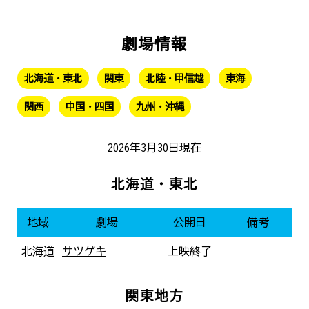
劇場情報
北海道・東北
関東
北陸・甲信越
東海
関西
中国・四国
九州・沖縄
2026年3月30日現在
北海道・東北
地域
劇場
公開日
備考
北海道
サツゲキ
上映終了
関東地方