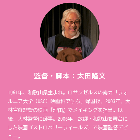
監督・脚本：太田隆文
1961年、和歌山県生まれ。ロサンゼルスの南カリフォ
ルニア大学（USC）映画科で学ぶ。帰国後、2003年、大
林宣彦監督の映画『理由』でメイキングを担当。以
後、大林監督に師事。2006年、故郷・和歌山を舞台に
した映画『ストロベリーフィールズ』で映画監督デビ
ュー。