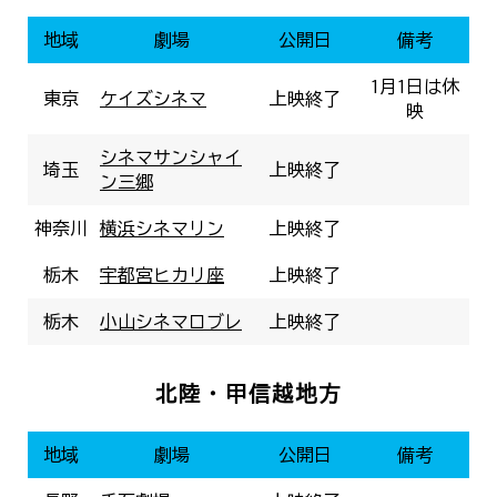
地域
劇場
公開日
備考
1月1日は休
東京
ケイズシネマ
上映終了
映
シネマサンシャイ
埼玉
上映終了
ン三郷
神奈川
横浜シネマリン
上映終了
栃木
宇都宮ヒカリ座
上映終了
栃木
小山シネマロブレ
上映終了
北陸・甲信越地方
地域
劇場
公開日
備考