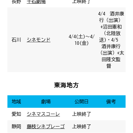
長野
千石劇場
上映終了
4/4 酒井康
行（出演）
+沼田憲和
（北陸放
4/4(土)～4/
石川
シネモンド
送)・4/5
10(金)
酒井康行
（出演）+太
田隆文監
督
東海地方
地域
劇場
公開日
備考
愛知
シネマスコーレ
上映終了
静岡
藤枝シネプレーゴ
上映終了