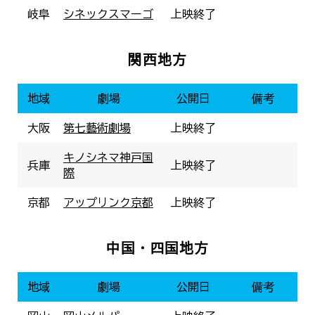
岐阜
シネックスマーゴ
上映終了
関西地方
地域
劇場
公開日
備考
大阪
第七藝術劇場
上映終了
キノシネマ神戸国
兵庫
上映終了
際
京都
アップリンク京都
上映終了
中国・四国地方
地域
劇場
公開日
備考