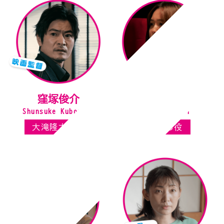
窪塚俊介
藤井武美
Shunsuke Kubozuka
Takemi Fujii
大滝隆太郎役
さくら役