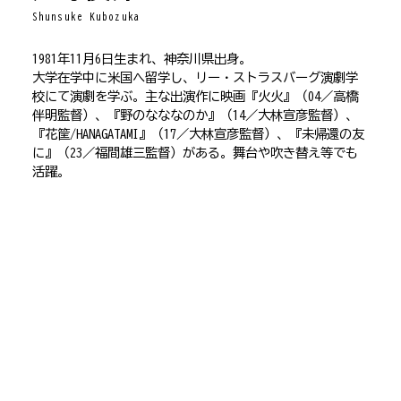
Shunsuke Kubozuka
1981年11月6日生まれ、神奈川県出身。
大学在学中に米国へ留学し、リー・ストラスバーグ演劇学
校にて演劇を学ぶ。主な出演作に映画『火火』（04／高橋
伴明監督）、『野のなななのか』（14／大林宣彦監督）、
『花筐/HANAGATAMI』（17／大林宣彦監督）、『未帰還の友
に』（23／福間雄三監督）がある。舞台や吹き替え等でも
活躍。