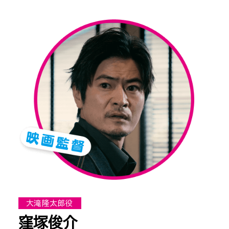
大滝隆太郎役
窪塚俊介